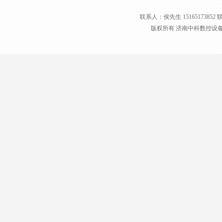
联系人：侯先生 15165173852 联系
版权所有 济南中科数控设备有限公司 Cop