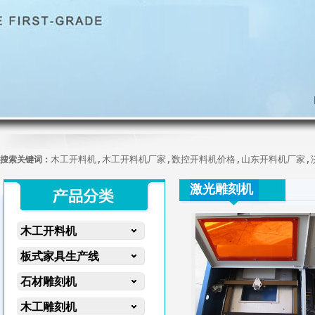
木工开料机,木工开料机厂家,数控开料机价格,山东开料机厂家,
搜索关键词：
激光雕刻机
木工开料机
板式家具生产线
石材雕刻机
木工雕刻机