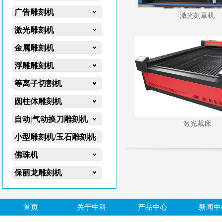
广告雕刻机
激光刻章机
激光雕刻机
金属雕刻机
浮雕雕刻机
等离子切割机
圆柱体雕刻机
自动|气动换刀雕刻机
激光裁床
小型雕刻机/玉石雕刻机
佛珠机
保丽龙雕刻机
首页
关于中科
产品中心
新闻中