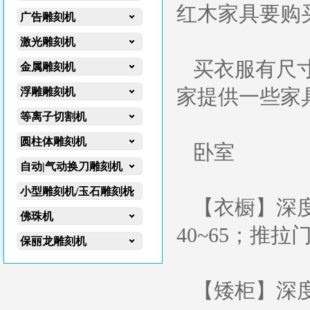
红木家具要购
广告雕刻机
激光雕刻机
买衣服有尺寸
金属雕刻机
家提供一些家
浮雕雕刻机
等离子切割机
圆柱体雕刻机
卧室
自动|气动换刀雕刻机
小型雕刻机/玉石雕刻机
【衣橱】深度：
佛珠机
40~65；推拉门
保丽龙雕刻机
【矮柜】深度：